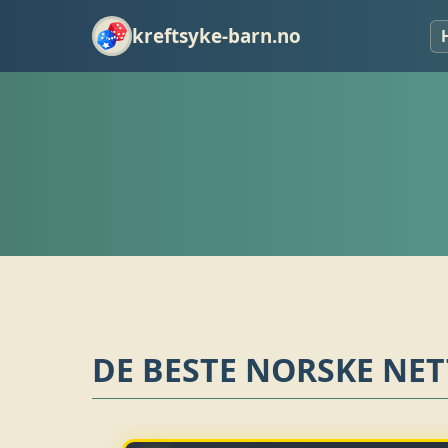
kreftsyke-barn.no
DE BESTE NORSKE NE