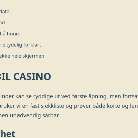
data.
nd.
 å finne.
e tydelig forklart.
dekke hele skjermen.
BIL CASINO
inoer kan se ryddige ut ved første åpning, men fortsat
or bruker vi en fast sjekkliste og prøver både korte og 
toen unødvendig sårbar.
rhet