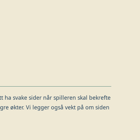
t ha svake sider når spilleren skal bekrefte
lengre økter. Vi legger også vekt på om siden