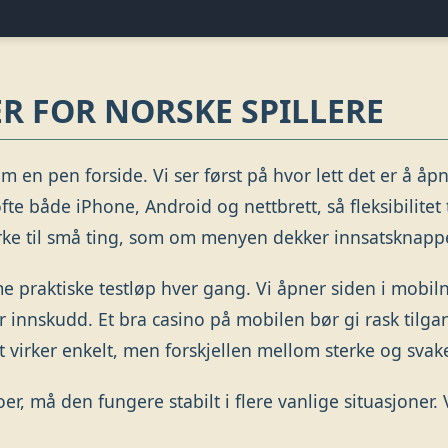
R FOR NORSKE SPILLERE
m en pen forside. Vi ser først på hvor lett det er å åp
ofte både iPhone, Android og nettbrett, så fleksibilite
rke til små ting, som om menyen dekker innsatsknappe
praktiske testløp hver gang. Vi åpner siden i mobilnet
innskudd. Et bra casino på mobilen bør gi rask tilgang
t virker enkelt, men forskjellen mellom sterke og svake 
oer, må den fungere stabilt i flere vanlige situasjoner.