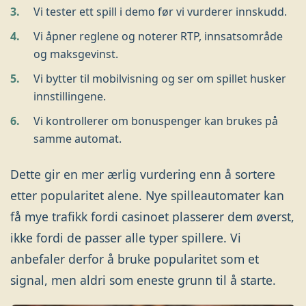
Vi tester ett spill i demo før vi vurderer innskudd.
Vi åpner reglene og noterer RTP, innsatsområde
og maksgevinst.
Vi bytter til mobilvisning og ser om spillet husker
innstillingene.
Vi kontrollerer om bonuspenger kan brukes på
samme automat.
Dette gir en mer ærlig vurdering enn å sortere
etter popularitet alene. Nye spilleautomater kan
få mye trafikk fordi casinoet plasserer dem øverst,
ikke fordi de passer alle typer spillere. Vi
anbefaler derfor å bruke popularitet som et
signal, men aldri som eneste grunn til å starte.