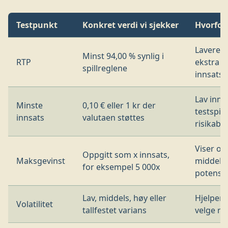
Testpunkt
Konkret verdi vi sjekker
Hvorfor
Lavere R
Minst 94,00 % synlig i
RTP
ekstra f
spillreglene
innsats
Lav inng
Minste
0,10 € eller 1 kr der
testspil
innsats
valutaen støttes
risikabel
Viser om 
Oppgitt som x innsats,
Maksgevinst
middels 
for eksempel 5 000x
potensia
Lav, middels, høy eller
Hjelper s
Volatilitet
tallfestet varians
velge ri