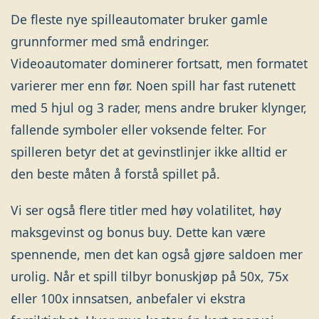
De fleste nye spilleautomater bruker gamle
grunnformer med små endringer.
Videoautomater dominerer fortsatt, men formatet
varierer mer enn før. Noen spill har fast rutenett
med 5 hjul og 3 rader, mens andre bruker klynger,
fallende symboler eller voksende felter. For
spilleren betyr det at gevinstlinjer ikke alltid er
den beste måten å forstå spillet på.
Vi ser også flere titler med høy volatilitet, høy
maksgevinst og bonus buy. Dette kan være
spennende, men det kan også gjøre saldoen mer
urolig. Når et spill tilbyr bonuskjøp på 50x, 75x
eller 100x innsatsen, anbefaler vi ekstra