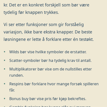
kr. Det er en konkret forskjell som bør være
tydelig før knappen trykkes.
Vi ser etter funksjoner som gir forståelig
variasjon, ikke bare ekstra knapper. De beste
løsningene er lette å forklare etter én testøkt.
Wilds bør vise hvilke symboler de erstatter.
Scatter-symboler bør ha tydelig krav til antall.
Multiplikatorer bør vise om de nullstilles etter
runden.
Respins bør forklare hvor mange forsøk spilleren
får.
Bonus buy bør vise pris før kjøp bekreftes.