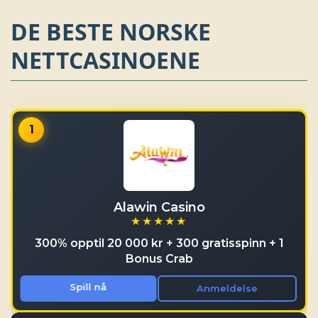
DE BESTE NORSKE
NETTCASINOENE