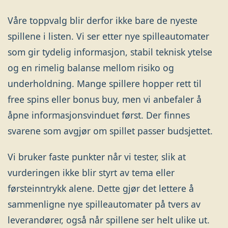
Våre toppvalg blir derfor ikke bare de nyeste
spillene i listen. Vi ser etter nye spilleautomater
som gir tydelig informasjon, stabil teknisk ytelse
og en rimelig balanse mellom risiko og
underholdning. Mange spillere hopper rett til
free spins eller bonus buy, men vi anbefaler å
åpne informasjonsvinduet først. Der finnes
svarene som avgjør om spillet passer budsjettet.
Vi bruker faste punkter når vi tester, slik at
vurderingen ikke blir styrt av tema eller
førsteinntrykk alene. Dette gjør det lettere å
sammenligne nye spilleautomater på tvers av
leverandører, også når spillene ser helt ulike ut.