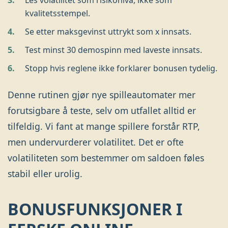
kvalitetsstempel.
Se etter maksgevinst uttrykt som x innsats.
Test minst 30 demospinn med laveste innsats.
Stopp hvis reglene ikke forklarer bonusen tydelig.
Denne rutinen gjør nye spilleautomater mer
forutsigbare å teste, selv om utfallet alltid er
tilfeldig. Vi fant at mange spillere forstår RTP,
men undervurderer volatilitet. Det er ofte
volatiliteten som bestemmer om saldoen føles
stabil eller urolig.
BONUSFUNKSJONER I