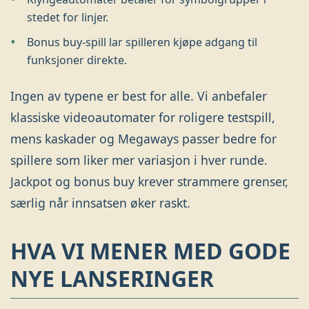
stedet for linjer.
Bonus buy-spill lar spilleren kjøpe adgang til
funksjoner direkte.
Ingen av typene er best for alle. Vi anbefaler
klassiske videoautomater for roligere testspill,
mens kaskader og Megaways passer bedre for
spillere som liker mer variasjon i hver runde.
Jackpot og bonus buy krever strammere grenser,
særlig når innsatsen øker raskt.
HVA VI MENER MED GODE
NYE LANSERINGER