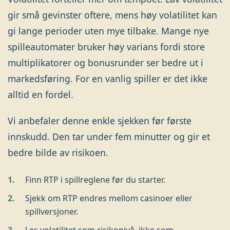
gir små gevinster oftere, mens høy volatilitet kan
gi lange perioder uten mye tilbake. Mange nye
spilleautomater bruker høy varians fordi store
multiplikatorer og bonusrunder ser bedre ut i
markedsføring. For en vanlig spiller er det ikke
alltid en fordel.
Vi anbefaler denne enkle sjekken før første
innskudd. Den tar under fem minutter og gir et
bedre bilde av risikoen.
Finn RTP i spillreglene før du starter.
Sjekk om RTP endres mellom casinoer eller
spillversjoner.
Les volatilitet som risikonivå, ikke som