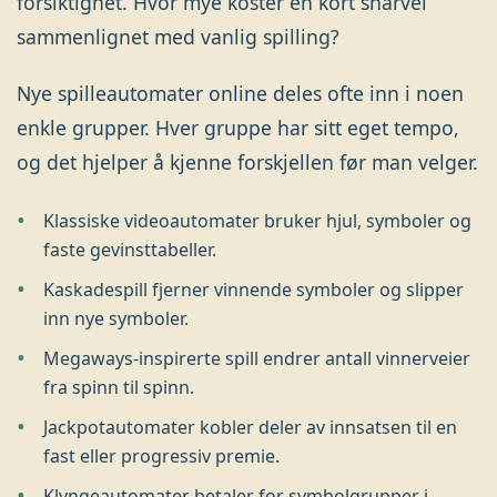
forsiktighet. Hvor mye koster én kort snarvei
sammenlignet med vanlig spilling?
Nye spilleautomater online deles ofte inn i noen
enkle grupper. Hver gruppe har sitt eget tempo,
og det hjelper å kjenne forskjellen før man velger.
Klassiske videoautomater bruker hjul, symboler og
faste gevinsttabeller.
Kaskadespill fjerner vinnende symboler og slipper
inn nye symboler.
Megaways-inspirerte spill endrer antall vinnerveier
fra spinn til spinn.
Jackpotautomater kobler deler av innsatsen til en
fast eller progressiv premie.
Klyngeautomater betaler for symbolgrupper i