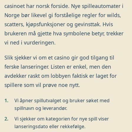
casinoet har norsk forside. Nye spilleautomater i
Norge bør likevel gi forståelige regler for wilds,
scatters, kjøpsfunksjoner og gevinsttak. Hvis
brukeren må gjette hva symbolene betyr, trekker
vi ned i vurderingen.
Slik sjekker vi om et casino gir god tilgang til
ferske lanseringer. Listen er enkel, men den
avdekker raskt om lobbyen faktisk er laget for
spillere som vil prøve noe nytt.
Vi åpner spillutvalget og bruker søket med
spillnavn og leverandør.
Vi sjekker om kategorien for nye spill viser
lanseringsdato eller rekkefølge.