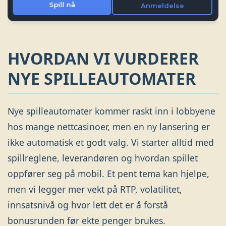
HVORDAN VI VURDERER
NYE SPILLEAUTOMATER
Nye spilleautomater kommer raskt inn i lobbyene
hos mange nettcasinoer, men en ny lansering er
ikke automatisk et godt valg. Vi starter alltid med
spillreglene, leverandøren og hvordan spillet
oppfører seg på mobil. Et pent tema kan hjelpe,
men vi legger mer vekt på RTP, volatilitet,
innsatsnivå og hvor lett det er å forstå
bonusrunden før ekte penger brukes.