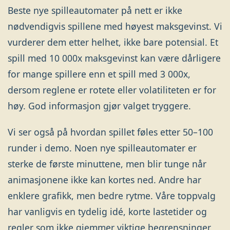
Beste nye spilleautomater på nett er ikke
nødvendigvis spillene med høyest maksgevinst. Vi
vurderer dem etter helhet, ikke bare potensial. Et
spill med 10 000x maksgevinst kan være dårligere
for mange spillere enn et spill med 3 000x,
dersom reglene er rotete eller volatiliteten er for
høy. God informasjon gjør valget tryggere.
Vi ser også på hvordan spillet føles etter 50–100
runder i demo. Noen nye spilleautomater er
sterke de første minuttene, men blir tunge når
animasjonene ikke kan kortes ned. Andre har
enklere grafikk, men bedre rytme. Våre toppvalg
har vanligvis en tydelig idé, korte lastetider og
regler som ikke gjemmer viktige begrensninger.