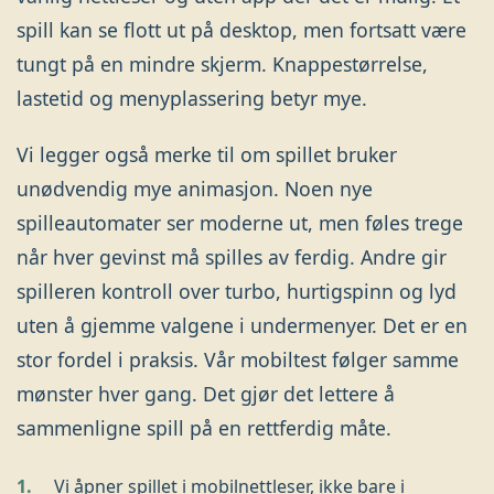
spill kan se flott ut på desktop, men fortsatt være
tungt på en mindre skjerm. Knappestørrelse,
lastetid og menyplassering betyr mye.
Vi legger også merke til om spillet bruker
unødvendig mye animasjon. Noen nye
spilleautomater ser moderne ut, men føles trege
når hver gevinst må spilles av ferdig. Andre gir
spilleren kontroll over turbo, hurtigspinn og lyd
uten å gjemme valgene i undermenyer. Det er en
stor fordel i praksis. Vår mobiltest følger samme
mønster hver gang. Det gjør det lettere å
sammenligne spill på en rettferdig måte.
Vi åpner spillet i mobilnettleser, ikke bare i