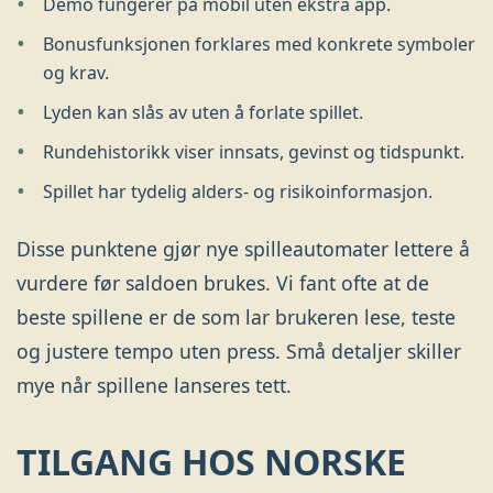
Demo fungerer på mobil uten ekstra app.
Bonusfunksjonen forklares med konkrete symboler
og krav.
Lyden kan slås av uten å forlate spillet.
Rundehistorikk viser innsats, gevinst og tidspunkt.
Spillet har tydelig alders- og risikoinformasjon.
Disse punktene gjør nye spilleautomater lettere å
vurdere før saldoen brukes. Vi fant ofte at de
beste spillene er de som lar brukeren lese, teste
og justere tempo uten press. Små detaljer skiller
mye når spillene lanseres tett.
TILGANG HOS NORSKE