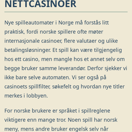
NETTCASINOER
Nye spilleautomater i Norge må forstås litt
praktisk, fordi norske spillere ofte møter
internasjonale casinoer, flere valutaer og ulike
betalingsløsninger. Et spill kan være tilgjengelig
hos ett casino, men mangle hos et annet selv om
begge bruker samme leverandør. Derfor sjekker vi
ikke bare selve automaten. Vi ser også på
casinoets spillfilter, søkefelt og hvordan nye titler
merkes i lobbyen.
For norske brukere er språket i spillreglene
viktigere enn mange tror. Noen spill har norsk
meny, mens andre bruker engelsk selv når