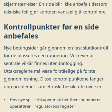
skjermstørrelser. En side blir ikke anbefalt dersom
tekniske feil gjør kontoen vanskelig å kontrollere.
Kontrollpunkter før en side
anbefales
Nye bettingsider går gjennom en fast sluttkontroll
før de plasseres i en rangering. Vi krever at
sentrale vilkår finnes uten innlogging.
Uttaksreglene må være forståelige på første
gjennomlesning. Disse kontrollpunktene fanger
opp problemer som et raskt besøk ofte overser.
Hos nye spillselskaper matcher lisensnummeret
operatøren i regulatorens register.