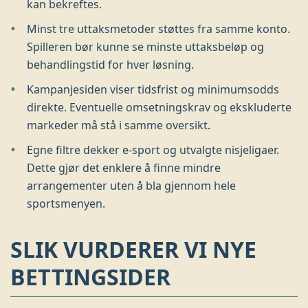
kan bekreftes.
Minst tre uttaksmetoder støttes fra samme konto.
Spilleren bør kunne se minste uttaksbeløp og
behandlingstid for hver løsning.
Kampanjesiden viser tidsfrist og minimumsodds
direkte. Eventuelle omsetningskrav og ekskluderte
markeder må stå i samme oversikt.
Egne filtre dekker e-sport og utvalgte nisjeligaer.
Dette gjør det enklere å finne mindre
arrangementer uten å bla gjennom hele
sportsmenyen.
SLIK VURDERER VI NYE
BETTINGSIDER