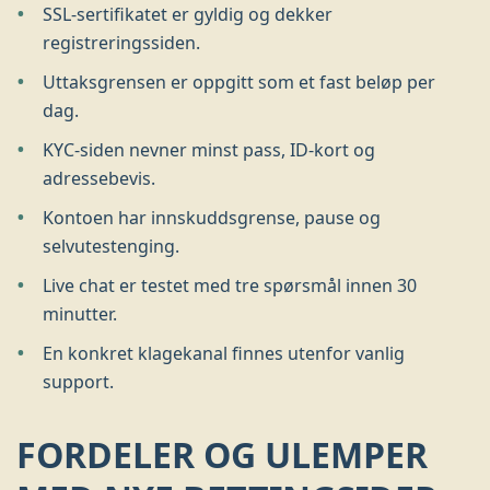
SSL-sertifikatet er gyldig og dekker
registreringssiden.
Uttaksgrensen er oppgitt som et fast beløp per
dag.
KYC-siden nevner minst pass, ID-kort og
adressebevis.
Kontoen har innskuddsgrense, pause og
selvutestenging.
Live chat er testet med tre spørsmål innen 30
minutter.
En konkret klagekanal finnes utenfor vanlig
support.
FORDELER OG ULEMPER