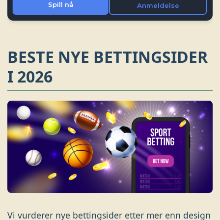
BESTE NYE BETTINGSIDER
I 2026
Vi vurderer nye bettingsider etter mer enn design