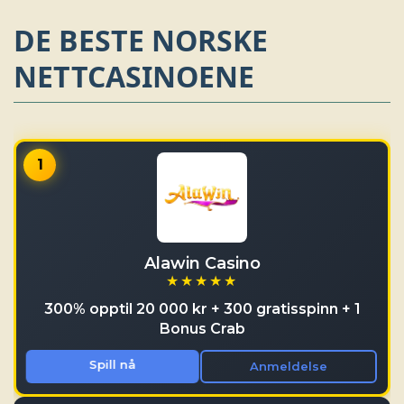
DE BESTE NORSKE
NETTCASINOENE