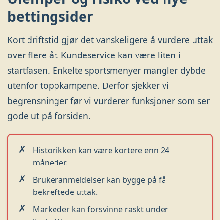
bettingsider
Kort driftstid gjør det vanskeligere å vurdere uttak
over flere år. Kundeservice kan være liten i
startfasen. Enkelte sportsmenyer mangler dybde
utenfor toppkampene. Derfor sjekker vi
begrensninger før vi vurderer funksjoner som ser
gode ut på forsiden.
Historikken kan være kortere enn 24
måneder.
Brukeranmeldelser kan bygge på få
bekreftede uttak.
Markeder kan forsvinne raskt under