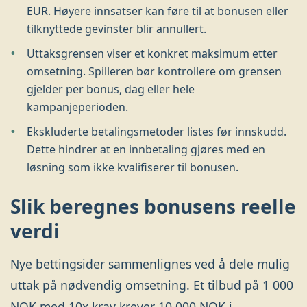
EUR. Høyere innsatser kan føre til at bonusen eller
tilknyttede gevinster blir annullert.
Uttaksgrensen viser et konkret maksimum etter
omsetning. Spilleren bør kontrollere om grensen
gjelder per bonus, dag eller hele
kampanjeperioden.
Ekskluderte betalingsmetoder listes før innskudd.
Dette hindrer at en innbetaling gjøres med en
løsning som ikke kvalifiserer til bonusen.
Slik beregnes bonusens reelle
verdi
Nye bettingsider sammenlignes ved å dele mulig
uttak på nødvendig omsetning. Et tilbud på 1 000
NOK med 10x krav krever 10 000 NOK i