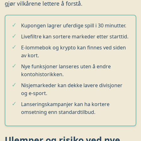
gjør vilkårene lettere å forstå.
Kupongen lagrer uferdige spill i 30 minutter.
Livefiltre kan sortere markeder etter starttid.
E-lommebok og krypto kan finnes ved siden
av kort.
Nye funksjoner lanseres uten å endre
kontohistorikken.
Nisjemarkeder kan dekke lavere divisjoner
og e-sport.
Lanseringskampanjer kan ha kortere
omsetning enn standardtilbud.
Ulemper og risiko ved nye