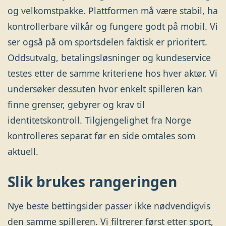
og velkomstpakke. Plattformen må være stabil, ha
kontrollerbare vilkår og fungere godt på mobil. Vi
ser også på om sportsdelen faktisk er prioritert.
Oddsutvalg, betalingsløsninger og kundeservice
testes etter de samme kriteriene hos hver aktør. Vi
undersøker dessuten hvor enkelt spilleren kan
finne grenser, gebyrer og krav til
identitetskontroll. Tilgjengelighet fra Norge
kontrolleres separat før en side omtales som
aktuell.
Slik brukes rangeringen
Nye beste bettingsider passer ikke nødvendigvis
den samme spilleren. Vi filtrerer først etter sport,